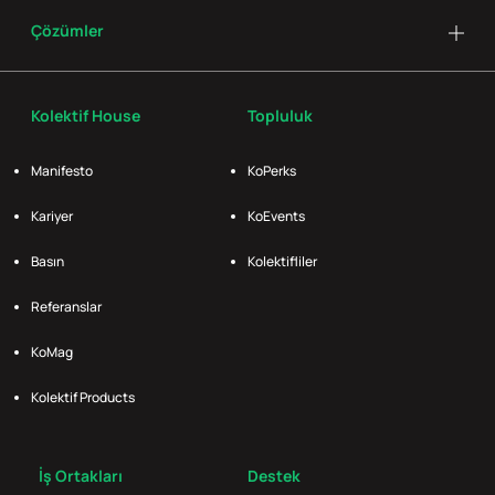
Çözümler
Kolektif House
Topluluk
Manifesto
KoPerks
Kariyer
KoEvents
Basın
Kolektifliler
Referanslar
KoMag
Kolektif Products
İş Ortakları
Destek