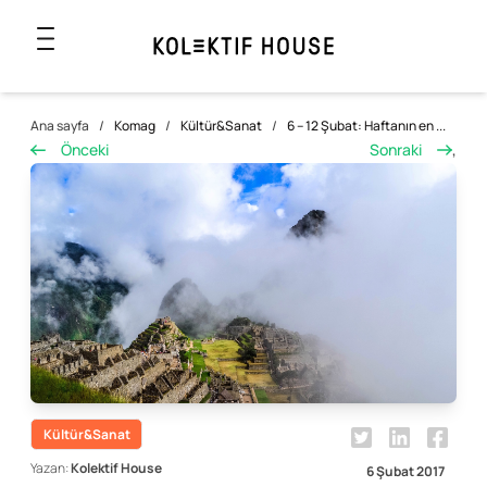
Ana sayfa
/
Komag
/
Kültür&Sanat
/
6 – 12 Şubat: Haftanın en ...
Önceki
Sonraki
,
Kültür&Sanat
Yazan:
Kolektif House
6 Şubat 2017