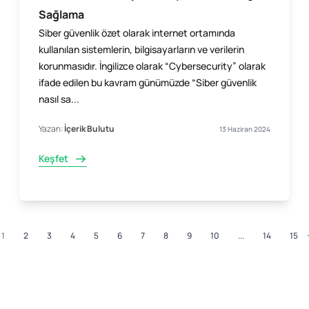
Sağlama
Siber güvenlik özet olarak internet ortamında
kullanılan sistemlerin, bilgisayarların ve verilerin
korunmasıdır. İngilizce olarak “Cybersecurity” olarak
ifade edilen bu kavram günümüzde “Siber güvenlik
nasıl sa...
Yazan:
İçerik Bulutu
13 Haziran 2024
Keşfet
1
2
3
4
5
6
7
8
9
10
...
14
15