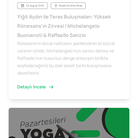
04 Aug @ 19:00
Moda Üst Arka Teras
Yiğit Aydın ile Teras Buluşmaları: Yüksek
Rönesans'ın Zirvesi | Michelangelo
Buonarroti & Raffaello Sanzio
Rönesans'ın doruk noktasını şekillendiren iki büyük
ustanın izinde; Michelangelo'nun sarsıcı dehası ve
Raffaello'nun kusursuz denge anlayışını birlikte
keşfedeceğimiz bu özel sanat tarihi buluşmasına
davetlisiniz.
Detaylı İncele