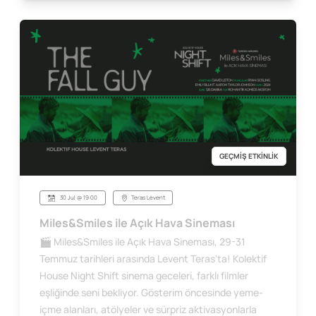
GEÇMİŞ ETKİNLİK
30 Jul @ 19:00
Teras Levent
Miles&Smiles ile Açık Hava Sineması
🎬 Miles&Smiles ile Açık Hava Sineması, 29-31
Temmuz tarihleri arasında Levent Teras'ta! Kolektif
House Night Shift sinema geceleri, farklı filmler
eşliğinde seni bekliyor. Gösterim öncesinde yeme-
içme alanları, atölyeler ve sürpriz aktivasyonlarla