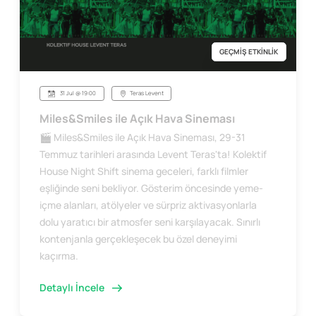
GEÇMİŞ ETKİNLİK
31 Jul @ 19:00
Teras Levent
Miles&Smiles ile Açık Hava Sineması
🎬 Miles&Smiles ile Açık Hava Sineması, 29-31
Temmuz tarihleri arasında Levent Teras'ta! Kolektif
House Night Shift sinema geceleri, farklı filmler
eşliğinde seni bekliyor. Gösterim öncesinde yeme-
içme alanları, atölyeler ve sürpriz aktivasyonlarla
dolu yaratıcı bir atmosfer seni karşılayacak. Sınırlı
kontenjanla gerçekleşecek bu özel deneyimi
kaçırma.
Detaylı İncele