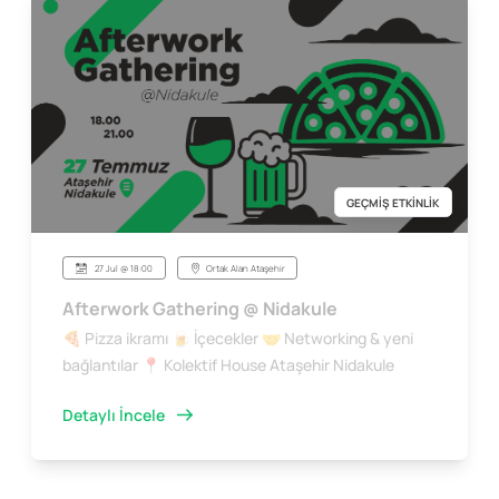
GEÇMİŞ ETKİNLİK
27 Jul @ 18:00
Ortak Alan Ataşehir
Afterwork Gathering @ Nidakule
🍕 Pizza ikramı 🍺 İçecekler 🤝 Networking & yeni
bağlantılar 📍 Kolektif House Ataşehir Nidakule
Detaylı İncele