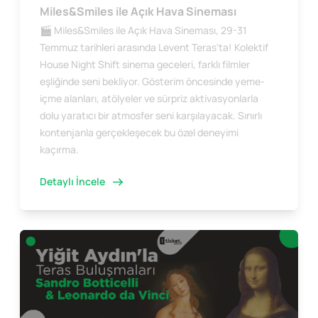
Miles&Smiles ile Açık Hava Sineması
🎬 Miles&Smiles ile Açık Hava Sineması, 29-31
Temmuz tarihleri arasında Levent Teras'ta! Kolektif
House Night Shift sinema geceleri, farklı filmler
eşliğinde seni bekliyor. Gösterim öncesinde yeme-
içme alanları, atölyeler ve sürpriz aktivasyonlarla
dolu yaratıcı bir atmosfer seni karşılayacak. Sınırlı
kontenjanla gerçekleşecek bu özel deneyimi
kaçırma.
Detaylı İncele