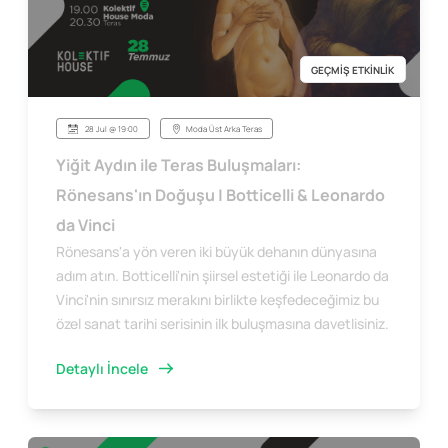
GEÇMİŞ ETKİNLİK
28 Jul @ 19:00
Moda Üst Arka Teras
Yiğit Aydın ile Teras Buluşmaları:
Rönesans'ın Doğuşu | Botticelli & Leonardo
da Vinci
Rönesans'a yön veren iki büyük dehanın dünyasına
adım atın. Botticelli'nin şiirsel estetiği ile Leonardo da
Vinci'nin sınırsız merakını birlikte keşfedeceğimiz bu
özel sanat tarihi serisinin ilk buluşmasına davetlisiniz.
Detaylı İncele