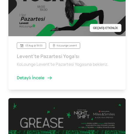
GEÇMİŞ ETKİNLİK
03 Aug @ 18:00
KoLounge Levent
Levent'te Pazartesi Yoga'sı
KoLounge Levent'te Pazartesi Yogasına bekleriz.
Detaylı İncele