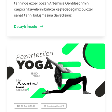
tarihinde ezber bozan Artemisia Gentileschi'nin
çarpıcı hikâyelerini birlikte keşfedeceğimiz bu özel
sanat tarihi buluşmasına davetlisiniz.
Detaylı İncele
10 Aug @ 18:00
KoLounge Levent