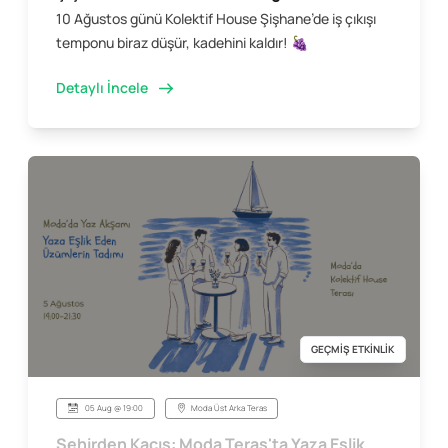
10 Ağustos günü Kolektif House Şişhane’de iş çıkışı
temponu biraz düşür, kadehini kaldır! 🍇
Detaylı İncele
GEÇMİŞ ETKİNLİK
05 Aug @ 19:00
Moda Üst Arka Teras
Şehirden Kaçış: Moda Teras'ta Yaza Eşlik