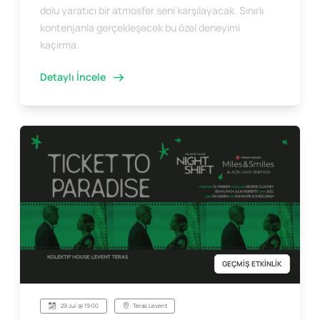
dolu yaratıcı bir atmosfer seni karşılayacak. Sınırlı
kontenjanla gerçekleşecek bu özel deneyimi
kaçırma.
Detaylı İncele
GEÇMİŞ ETKİNLİK
29 Jul @ 19:00
Teras Levent