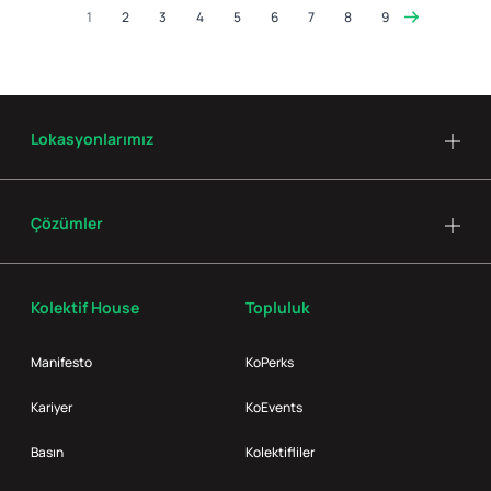
1
2
3
4
5
6
7
8
9
Lokasyonlarımız
Çözümler
Kolektif House
Topluluk
Manifesto
KoPerks
Kariyer
KoEvents
Basın
Kolektifliler