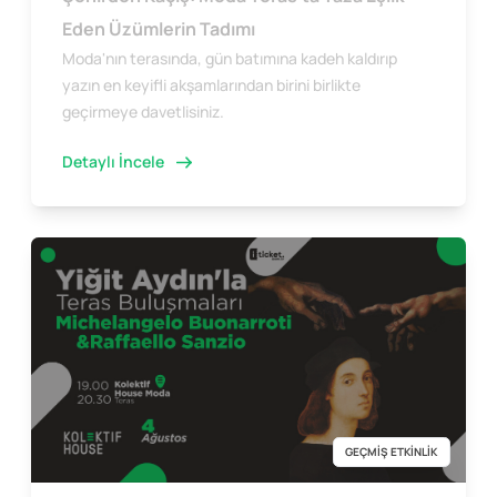
Eden Üzümlerin Tadımı
Moda'nın terasında, gün batımına kadeh kaldırıp
yazın en keyifli akşamlarından birini birlikte
geçirmeye davetlisiniz.
Detaylı İncele
GEÇMİŞ ETKİNLİK