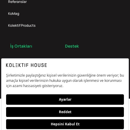
Referanslar
KoMag
Kolektif Products
İş Ortakları
Destek
Broker
S.S.S.
Bize Ulaş
Çerez Tercihlerini Yönetin
Aydınlatma & Açık Rıza Metni
KVKK,Gizlilik ve Çerez Politikası
© Kolektif House 2022