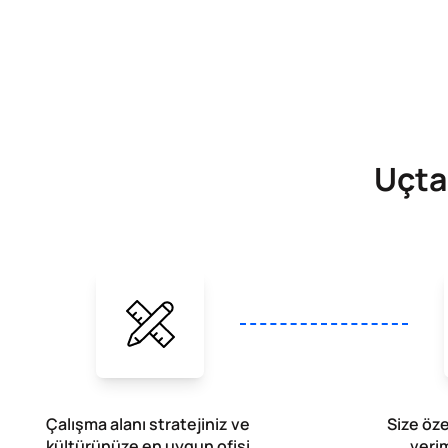
Uçta
Çalışma alanı stratejiniz ve
Size öze
kültürünüze en uygun ofisi
verim