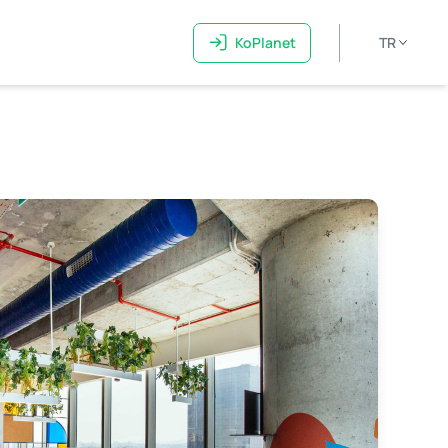
KoPlanet
TR