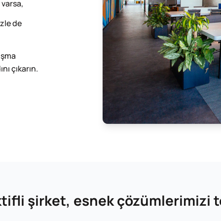
 varsa,
zle de
lışma
ını çıkarın.
ifli şirket, esnek çözümlerimizi t