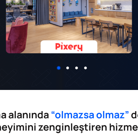
a alanında
“olmazsa olmaz”
d
eyimini zenginleştiren hizme