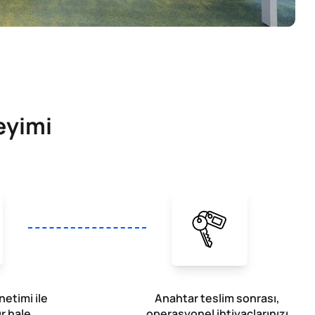
eyimi
etimi ile
Anahtar teslim sonrası,
r hale
operasyonel ihtiyaçlarınızı