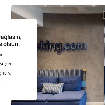
sağlasın,
e olsun.
in.
avuşun.
ğlayın.
.