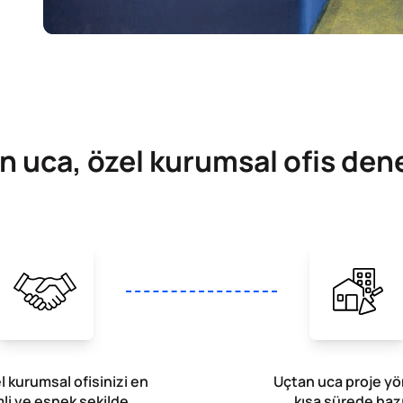
n uca, özel kurumsal ofis den
l kurumsal ofisinizi en
Uçtan uca proje yön
li ve esnek şekilde
kısa sürede hazı