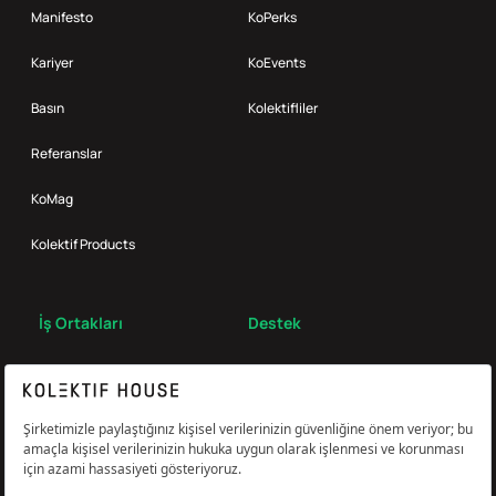
Manifesto
KoPerks
Kariyer
KoEvents
Basın
Kolektifliler
Referanslar
KoMag
Kolektif Products
İş Ortakları
Destek
Broker
S.S.S.
Bize Ulaş