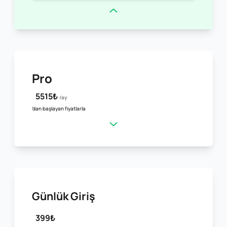
Pro
5515₺
/ay
’dan başlayan fiyatlarla
Günlük Giriş
399₺