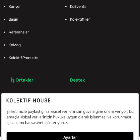
Kariyer
KoEvents
Basın
Kolektifliler
Referanslar
KoMag
Kolektif Products
İş Ortakları
Destek
Broker
S.S.S.
Bize Ulaş