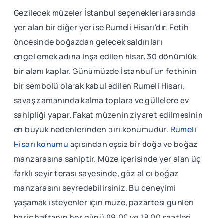
Gezilecek müzeler İstanbul seçenekleri arasında
yer alan bir diğer yer ise Rumeli Hisarı’dır. Fetih
öncesinde boğazdan gelecek saldırıları
engellemek adına inşa edilen hisar, 30 dönümlük
bir alanı kaplar. Günümüzde İstanbul’un fethinin
bir sembolü olarak kabul edilen Rumeli Hisarı,
savaş zamanında kalma toplara ve güllelere ev
sahipliği yapar. Fakat müzenin ziyaret edilmesinin
en büyük nedenlerinden biri konumudur.
Rumeli
Hisarı konumu
açısından eşsiz bir doğa ve boğaz
manzarasına sahiptir. Müze içerisinde yer alan üç
farklı seyir terası sayesinde, göz alıcı boğaz
manzarasını seyredebilirsiniz. Bu deneyimi
yaşamak isteyenler için müze, pazartesi günleri
hariç haftanın her günü 09.00 ve 18.00 saatleri