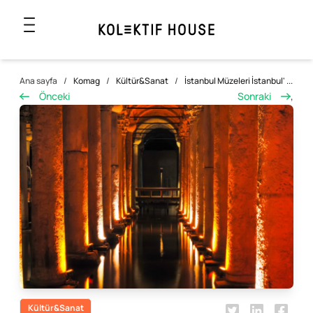
Ana sayfa
/
Komag
/
Kültür&Sanat
/
İstanbul Müzeleri İstanbul' ...
Önceki
Sonraki
,
Kültür&Sanat