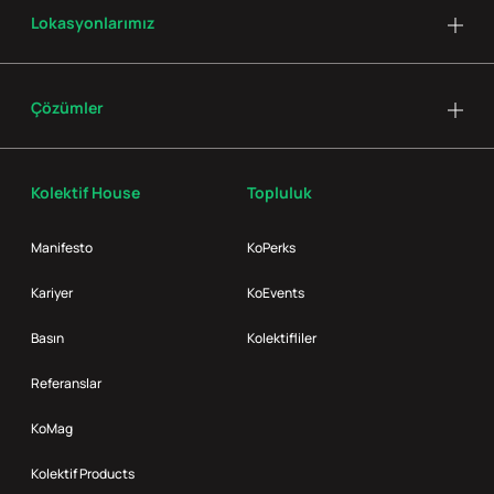
Lokasyonlarımız
Çözümler
Kolektif House
Topluluk
Manifesto
KoPerks
Kariyer
KoEvents
Basın
Kolektifliler
Referanslar
KoMag
Kolektif Products