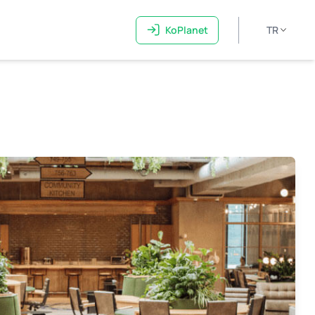
KoPlanet
TR