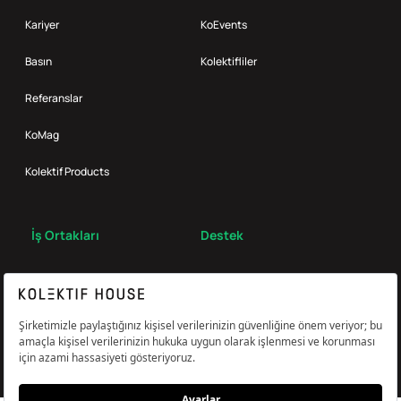
Kariyer
KoEvents
Basın
Kolektifliler
Referanslar
KoMag
Kolektif Products
İş Ortakları
Destek
Broker
S.S.S.
Bize Ulaş