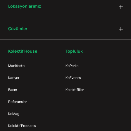
Lokasyonlarımız
Çözümler
Kolektif House
Topluluk
Manifesto
KoPerks
Kariyer
KoEvents
Basın
Kolektifliler
Referanslar
KoMag
Kolektif Products