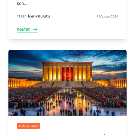
kon...
Yazan:
İçerik Bulutu
7 Ağustos 2024
Keşfet
Kültür&Sanat