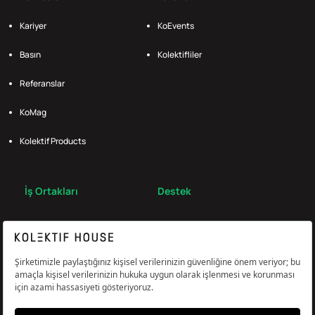
Kariyer
KoEvents
Basın
Kolektifliler
Referanslar
KoMag
Kolektif Products
İş Ortakları
Destek
Broker
S.S.S.
Bize Ulaş