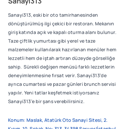
Sanayi313
Sanayi313, eski bir oto tamirhanesinden
dönüştürülmüş ilgi çekici bir restoran. Mekanın
giriş katında açık ve kapalı oturma alanı bulunur.
Taze çiftlik yumurtası gibi yerel ve taze
malzemeler kullanılarak hazırlanan menüler hem
lezzetli hem de iştah artıran düzeyde görselliğe
sahip. Sürekli değişen menüsü farklı lezzetlerin
deneyimlenmesine fırsat verir. Sanayi313’de
ayrıca cumartesi ve pazar günleri brunch servisi
yapılır. Yeni tatlar keşfetmek istiyorsanız
Sanayi313’e bir şans verebilirsiniz.
Konum: Maslak, Atatürk Oto Sanayi Sitesi, 2.
Kısım, 10. Sokak. No: 313, 34398 Sarıyer/İstanbul