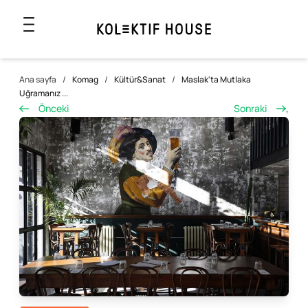
Ana sayfa
/
Komag
/
Kültür&Sanat
/
Maslak'ta Mutlaka
Uğramanız ...
Önceki
Sonraki
,