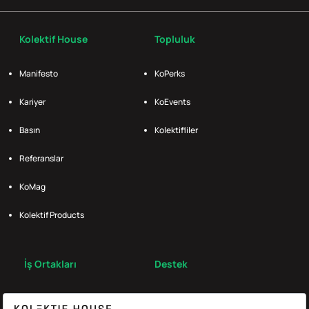
Kolektif House
Topluluk
Manifesto
KoPerks
Kariyer
KoEvents
Basın
Kolektifliler
Referanslar
KoMag
Kolektif Products
İş Ortakları
Destek
Broker
S.S.S.