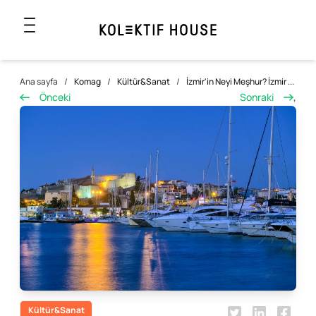
Ana sayfa
/
Komag
/
Kültür&Sanat
/
İzmir'in Neyi Meşhur? İzmir ...
Önceki
Sonraki
,
Kültür&Sanat