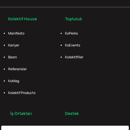
Kolektif House
Topluluk
Manifesto
KoPerks
Kariyer
KoEvents
Basın
Kolektifliler
Referanslar
KoMag
Kolektif Products
İş Ortakları
Destek
Broker
S.S.S.