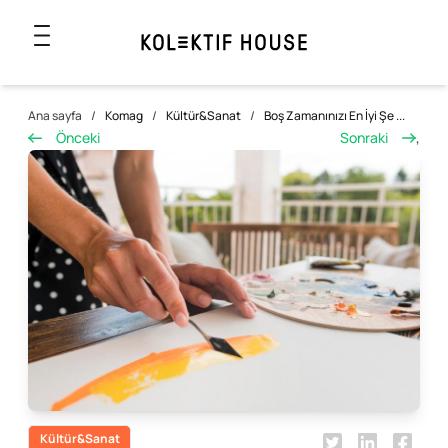
Ana sayfa
/
Komag
/
Kültür&Sanat
/
Boş Zamanınızı En İyi Şe ...
Önceki
Sonraki
,
Kültür&Sanat