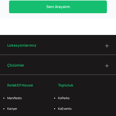
Seni Arayalım
Lokasyonlarımız
Çözümler
Kolektif House
Topluluk
Manifesto
KoPerks
Kariyer
KoEvents