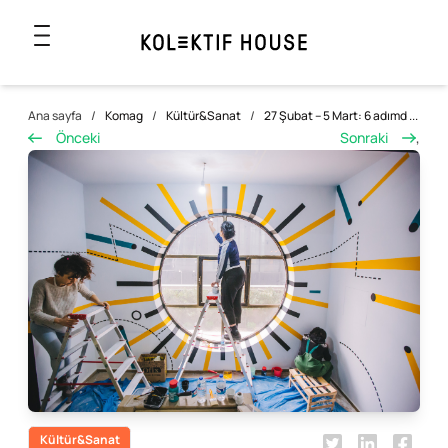
Ana sayfa
/
Komag
/
Kültür&Sanat
/
27 Şubat – 5 Mart: 6 adımd ...
Önceki
Sonraki
,
Kültür&Sanat