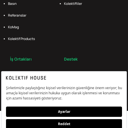
Basın
Kolektifliler
Referanslar
KoMag
Kolektif Products
İş Ortakları
Destek
Broker
S.S.S.
Bize Ulaş
Çerez Tercihlerini Yönetin
Aydınlatma & Açık Rıza Metni
KVKK,Gizlilik ve Çerez Politikası