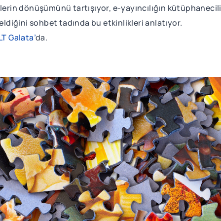
elerin dönüşümünü tartışıyor, e-yayıncılığın kütüphanecil
iğini sohbet tadında bu etkinlikleri anlatıyor.
LT Galata’
da.