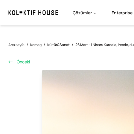
Çözümler
Enterprise
Ana sayfa
/
Komag
/
Kültür&Sanat
/
26 Mart - 1 Nisan: Kurcala, incele, d
Önceki