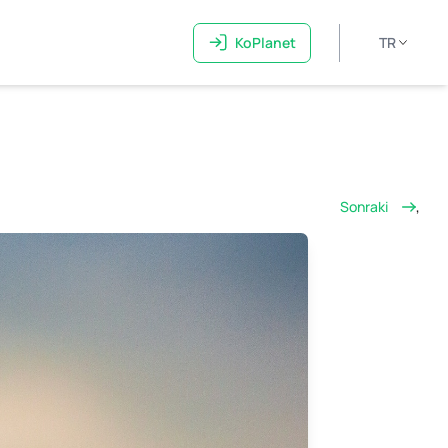
KoPlanet
TR
Sonraki
,