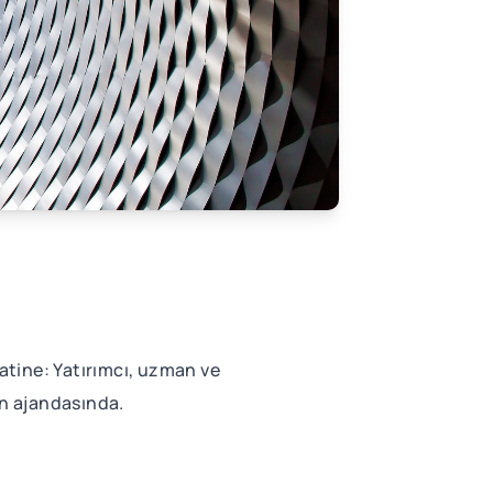
atine: Yatırımcı, uzman ve
ın ajandasında.