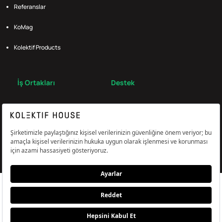
Referanslar
KoMag
Kolektif Products
İş Ortakları
Destek
Broker
S.S.S.
Bize Ulaş
Çerez Tercihlerini Yönetin
Aydınlatma & Açık Rıza Metni
KVKK,Gizlilik ve Çerez Politikası
© Kolektif House 2022