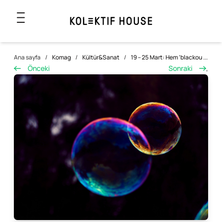
Ana sayfa
/
Komag
/
Kültür&Sanat
/
19 – 25 Mart: Hem ‘blackou ...
Önceki
Sonraki
,