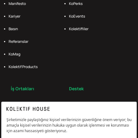
Manifesto
KoPerks
Kariyer
KoEvents
Basın
Kolektifliler
Referanslar
KoMag
Kolektif Products
İş Ortakları
Destek
Broker
S.S.S.
Bize Ulaş