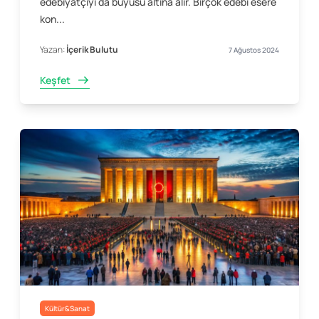
edebiyatçıyı da büyüsü altına alır. Birçok edebi esere
kon...
Yazan:
İçerik Bulutu
7 Ağustos 2024
Keşfet
Kültür&Sanat