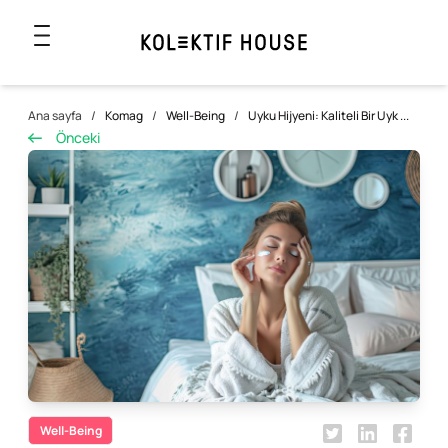
Ana sayfa
/
Komag
/
Well-Being
/
Uyku Hijyeni: Kaliteli Bir Uyk ...
Önceki
Well-Being