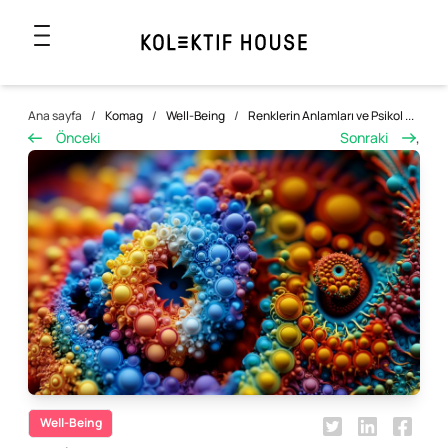
Ana sayfa
/
Komag
/
Well-Being
/
Renklerin Anlamları ve Psikol ...
Önceki
Sonraki
,
Well-Being