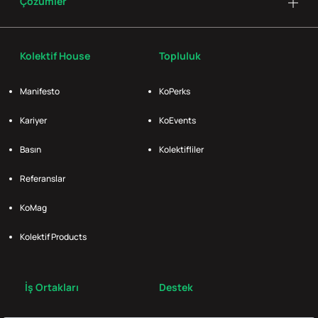
Çözümler
Kolektif House
Topluluk
Manifesto
KoPerks
Kariyer
KoEvents
Basın
Kolektifliler
Referanslar
KoMag
Kolektif Products
İş Ortakları
Destek