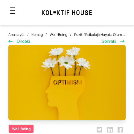
Ana sayfa
/
Komag
/
Well-Being
/
Pozitif Psikoloji: Hayata Olum ...
Önceki
Sonraki
,
Well-Being