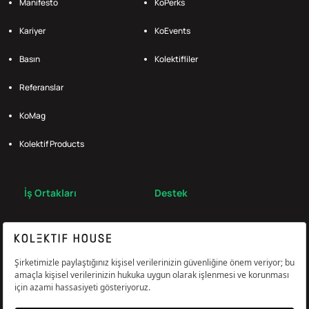
Manifesto
KoPerks
Kariyer
KoEvents
Basın
Kolektifliler
Referanslar
KoMag
Kolektif Products
İş Ortakları
Destek
Broker
S.S.S.
Bize Ulaş