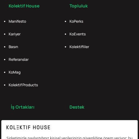
Kolektif House
Topluluk
Manifesto
KoPerks
Kariyer
KoEvents
Basın
Kolektifliler
Referanslar
KoMag
Kolektif Products
İş Ortakları
Destek
Broker
S.S.S.
Bize Ulaş