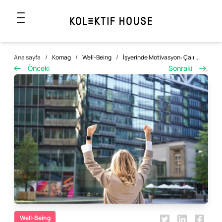
Ana sayfa
/
Komag
/
Well-Being
/
İşyerinde Motivasyon: Çalı ...
Önceki
Sonraki
,
Well-Being