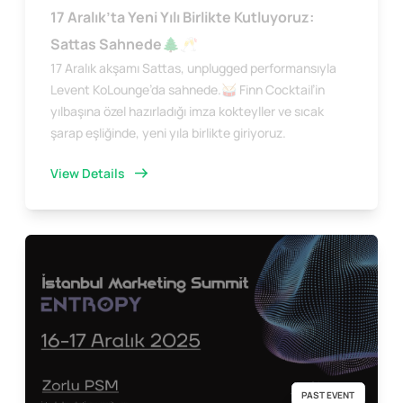
17 Aralık’ta Yeni Yılı Birlikte Kutluyoruz:
Sattas Sahnede🌲🥂
17 Aralık akşamı Sattas, unplugged performansıyla
Levent KoLounge’da sahnede.🥁 Finn Cocktail’in
yılbaşına özel hazırladığı imza kokteyller ve sıcak
şarap eşliğinde, yeni yıla birlikte giriyoruz.
View Details
PAST EVENT