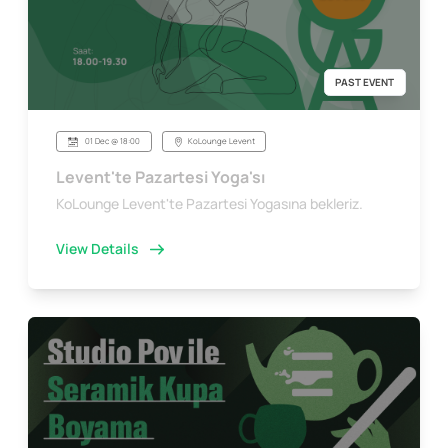
PAST EVENT
01 Dec @ 18:00
KoLounge Levent
Levent'te Pazartesi Yoga'sı
KoLounge Levent'te Pazartesi Yogasına bekleriz.
View Details