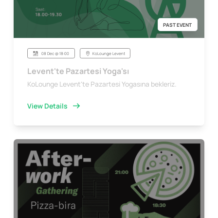
PAST EVENT
08 Dec @ 18:00
KoLounge Levent
Levent'te Pazartesi Yoga'sı
KoLounge Levent'te Pazartesi Yogasına bekleriz.
View Details