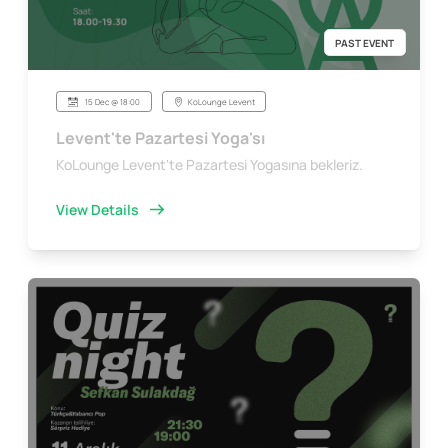
PAST EVENT
15 Dec @ 18:00
KoLounge Levent
Levent'te Pazartesi Yoga'sı
KoLounge Levent'te Pazartesi Yogasına bekleriz.
View Details