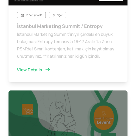
16 Dec @ 14:30
Diğer
İstanbul Marketing Summit / Entropy
İstanbul Marketing Summit’in yıl içindeki en büyük
buluşması Entropy temasıyla 16-17 Aralık’ta Zorlu
PSM’de! Sınırlı kontenjan, katılmak için kayıt olmayı
unutmayınız. **Katılımınız her iki gün içindir.
View Details