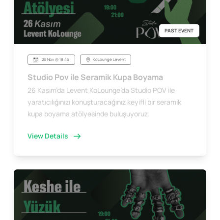
PAST EVENT
26 Nov @ 18:45
KoLounge Levent
Studio Pov ile Seramik Kupa Boyama
26 Kasım’da Levent KoLounge’da Studio POV ile
yaratıcılığınızı konuşturacağınız keyifli bir seramik
kupa boyama atölyesinde buluşuyoruz.
View Details