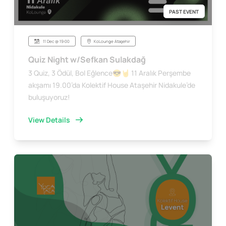
PAST EVENT
11 Dec @ 19:00
KoLounge Ataşehir
Quiz Night w/Sefkan Sulakdağ
3 Quiz, 3 Ödül, Bol Eğlence😎🤘 11 Aralık Perşembe
akşamı 19.00’da Kolektif House Ataşehir Nidakule’de
buluşuyoruz!
View Details