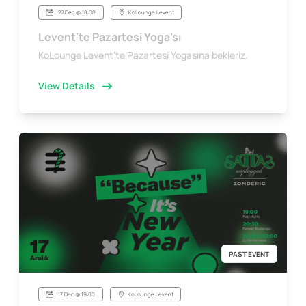
22 Dec @ 18:00
KoLounge Levent
Levent'te Pazartesi Yoga'sı
KoLounge Levent'te Pazartesi Yogasına bekleriz.
View Details
PAST EVENT
17 Dec @ 19:00
KoLounge Levent