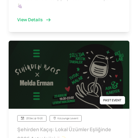
🍇
View Details
PAST EVENT
23 Dec @ 19:20
KoLounge Levent
Şehirden Kaçış: Lokal Üzümler Eşliğinde