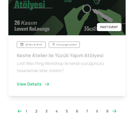
PAST EVENT
26 Nov @ 18:45
KoLounge Levent
Keshe Atelier ile Yüzük Yapım Atölyesi
Lost Wax Ring Workshop ile kendi yüzüğünüzü
tasarlamak ister misiniz?
View Details
1
2
3
4
5
6
7
8
9