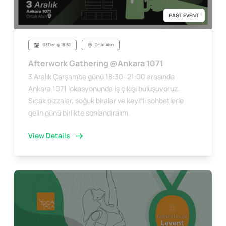
PAST EVENT
03 Dec @ 18:30
Ortak Alan
Afterwork Gathering @Ankara 1071
3 Aralık Çarşamba günü 18:30–21:00 arasında
Ankara 1071 lokasyonunda iş çıkışı buluşuyoruz.
Sıcak pizzalar, soğuk biralar ve keyifli sohbetlerle
gelin günü birlikte sonlandıralım.
View Details