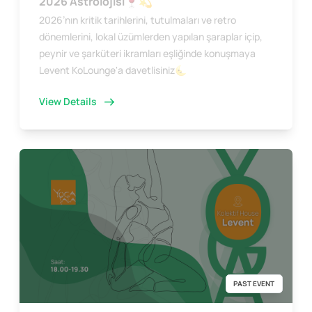
2026 Astrolojisi🍷💫
2026’nın kritik tarihlerini, tutulmaları ve retro
dönemlerini, lokal üzümlerden yapılan şaraplar içip,
peynir ve şarküteri ikramları eşliğinde konuşmaya
Levent KoLounge'a davetlisiniz🌜
View Details
PAST EVENT