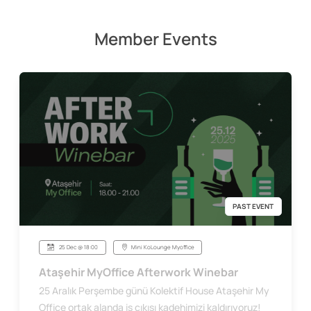
Member Events
PAST EVENT
25 Dec @ 18:00
Mini KoLounge Myoffice
Ataşehir MyOffice Afterwork Winebar
25 Aralık Perşembe günü Kolektif House Ataşehir My
Office ortak alanda iş çıkışı kadehimizi kaldırıyoruz!