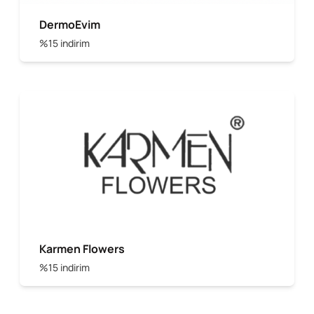
DermoEvim
%15 indirim
Karmen Flowers
%15 indirim