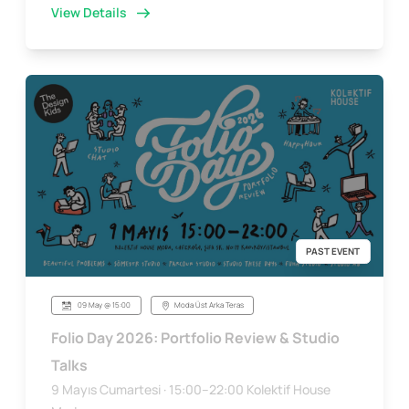
View Details
PAST EVENT
09 May @ 15:00
Moda Üst Arka Teras
Folio Day 2026: Portfolio Review & Studio
Talks
9 Mayıs Cumartesi · 15:00–22:00 Kolektif House