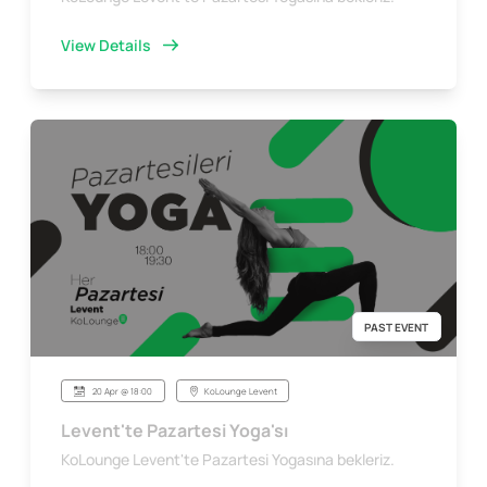
View Details
PAST EVENT
20 Apr @ 18:00
KoLounge Levent
Levent'te Pazartesi Yoga'sı
KoLounge Levent'te Pazartesi Yogasına bekleriz.