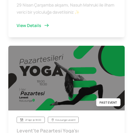
29 Nisan Çarşamba akşamı, Nasuh Mahruki ile ilham
verici bir yolculuğa davetlisiniz ✨
View Details
PAST EVENT
27 Apr @ 18:00
KoLounge Levent
Levent'te Pazartesi Yoga'sı