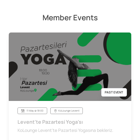
Member Events
PAST EVENT
11 May @ 18:00
KoLounge Levent
Levent'te Pazartesi Yoga'sı
KoLounge Levent'te Pazartesi Yogasına bekleriz.