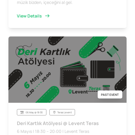
müzik bizden, içeceğini al gel.
View Details
PAST EVENT
06 May @ 18:30
Teras Levent
Deri Kartlık Atölyesi @ Levent Teras
6 Mayıs | 18:30 – 20:00 | Levent Teras