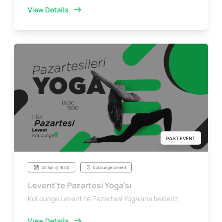
View Details
PAST EVENT
20 Apr @ 18:00
KoLounge Levent
Levent'te Pazartesi Yoga'sı
KoLounge Levent'te Pazartesi Yogasına bekleriz.
View Details