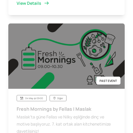
View Details
PAST EVENT
04 May @ 09:00
Diğer
Fresh Mornings by Fellas | Maslak
Maslak'ta güne Fellas ve Nilky eşliğinde dinç ve
motive başlıyoruz. 7. kat ortak alan kitchenetimize
davetlisiniz!