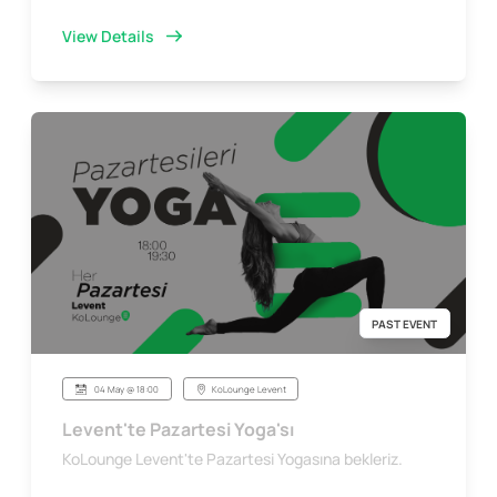
View Details
PAST EVENT
04 May @ 18:00
KoLounge Levent
Levent'te Pazartesi Yoga'sı
KoLounge Levent'te Pazartesi Yogasına bekleriz.