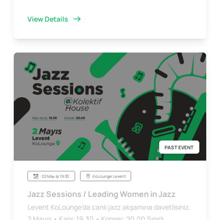
View Details
PAST EVENT
02 May @ 19:30
KoLounge Levent
Jazz Sessions / Leading Women in Jazz
Levent KoLounge’da canlı jazz akşamına davetlisiniz.
2 Mayıs • Kapı: 19.30 • Konser: 20.00 Sınırlı