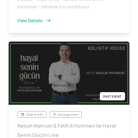
kontenjan – katılmak için kaydolunuz.
View Details
PAST EVENT
29 Apr @ 18:30
KoLounge Levent
Nasuh Mahruki & Fatih Ertürkmen ile Hayal
Senin Gücün Live