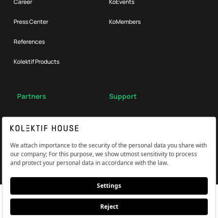
Career
KoEvents
Press Center
KoMembers
References
Kolektif Products
Partners
Support
Broker
FAQ
Reach Us
Çerez Tercihlerini Yönetin
Information and Explicit Consent Statement
PDPL, Privacy and Cookie Policy