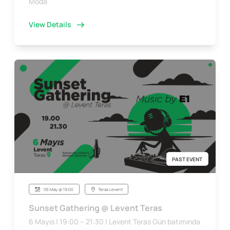
Moda
View Details
PAST EVENT
06 May @ 19:00
Teras Levent
Sunset Gathering @ Levent Teras
6 Mayıs | 19:00 – 21:30 | Levent Teras Gün batımında