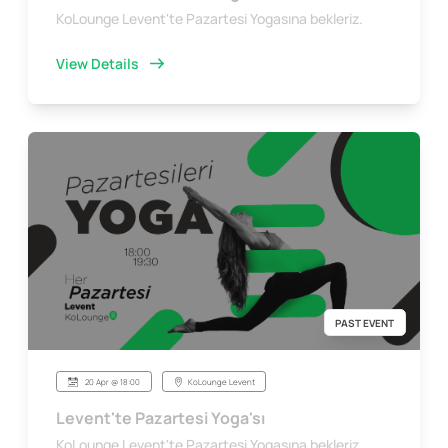
KoLounge Levent'te Pazartesi Yogasına bekleriz.
View Details
PAST EVENT
20 Apr @ 18:00
KoLounge Levent
Levent'te Pazartesi Yoga'sı
KoLounge Levent'te Pazartesi Yogasına bekleriz.