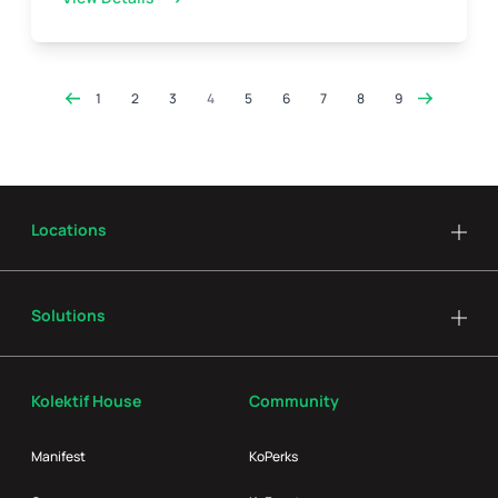
1
2
3
4
5
6
7
8
9
Locations
Solutions
Kolektif House
Community
Manifest
KoPerks