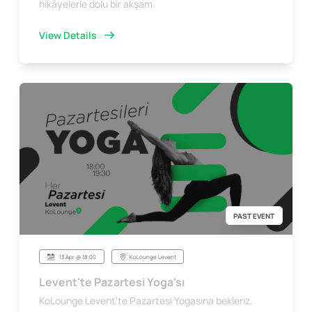
hikâyelerle dolu bir akşam.
View Details
PAST EVENT
13 Apr @ 18:00
KoLounge Levent
Levent'te Pazartesi Yoga'sı
KoLounge Levent'te Pazartesi Yogasına bekleriz.