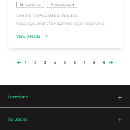
16 Mar @ 18:00
KoLounge Levent
Levent'te Pazartesi Yoga'sı
KoLounge Levent'te Pazartesi Yogasına bekleriz.
View Details
1
2
3
4
5
6
7
8
9
Locations
Solutions