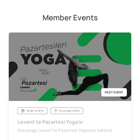
Member Events
PAST EVENT
20 Apr @ 18:00
KoLounge Levent
Levent'te Pazartesi Yoga'sı
KoLounge Levent'te Pazartesi Yogasına bekleriz.