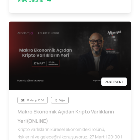
View Details
PAST EVENT
27 Mar @ 20:00
Diğer
Makro Ekonomik Açıdan Kripto Varlıkların
Yeri(ONLINE)
Kripto varlıkların küresel ekonomideki rolünü,
risklerini ve geleceğini konuşuyoruz. 27 Mart | 20:00 |