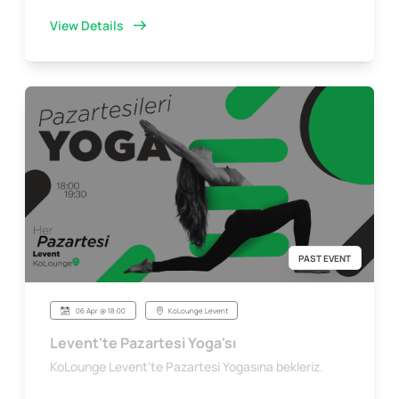
View Details
PAST EVENT
06 Apr @ 18:00
KoLounge Levent
Levent'te Pazartesi Yoga'sı
KoLounge Levent'te Pazartesi Yogasına bekleriz.