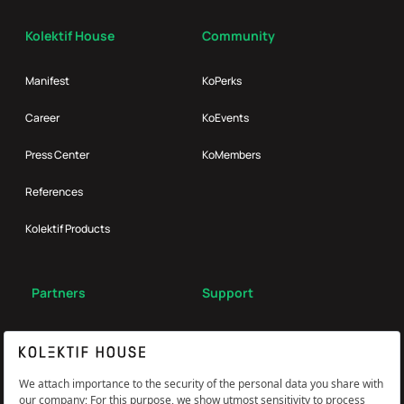
Kolektif House
Community
Manifest
KoPerks
Career
KoEvents
Press Center
KoMembers
References
Kolektif Products
Partners
Support
Broker
FAQ
Reach Us