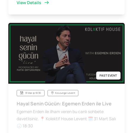
View Details
PAST EVENT
31 Mar @ 18:30
KoLounge Levent
Hayal Senin Gücün: Egemen Erden ile Live
Egemen Erden ile ilham veren bu canlı sohbete
davetlisiniz. 📍 Kolektif House Levent 🗓 31 Mart Salı
🕡 18:30