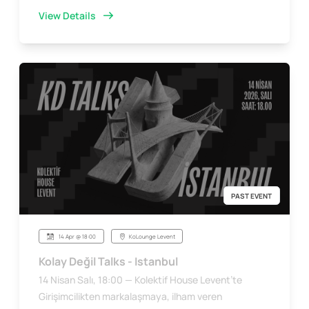
View Details
PAST EVENT
14 Apr @ 18:00
KoLounge Levent
Kolay Değil Talks - Istanbul
14 Nisan Salı, 18:00 — Kolektif House Levent’te
Girişimcilikten markalaşmaya, ilham veren