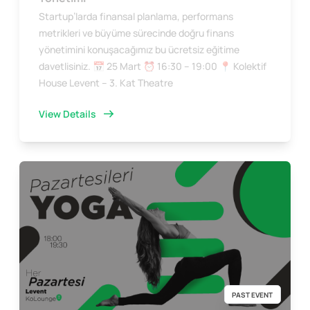
Startup’larda finansal planlama, performans
metrikleri ve büyüme sürecinde doğru finans
yönetimini konuşacağımız bu ücretsiz eğitime
davetlisiniz. 📅 25 Mart ⏰ 16:30 – 19:00 📍 Kolektif
House Levent – 3. Kat Theatre
View Details
PAST EVENT