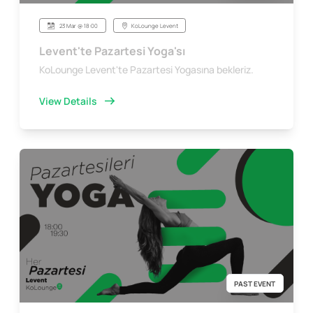
23 Mar @ 18:00
KoLounge Levent
Levent'te Pazartesi Yoga'sı
KoLounge Levent'te Pazartesi Yogasına bekleriz.
View Details
PAST EVENT