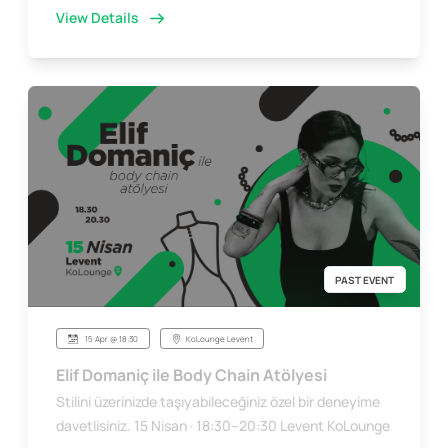
View Details
PAST EVENT
15 Apr @ 18:30
KoLounge Levent
Elif Domaniç ile Body Chain Atölyesi
Stilini üzerinizde taşıyabileceğiniz özel bir deneyime
davetlisiniz. 15 Nisan · 18:30–20:30 Levent KoLounge