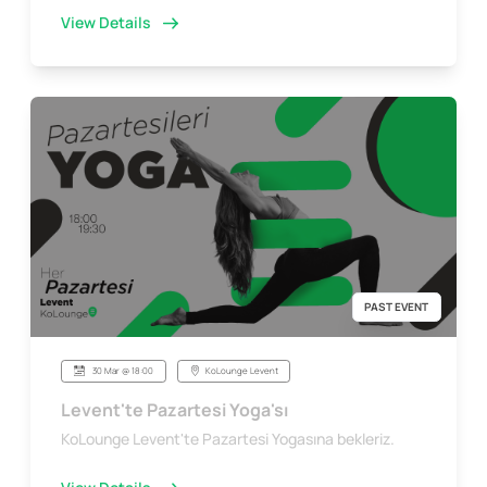
View Details
PAST EVENT
30 Mar @ 18:00
KoLounge Levent
Levent'te Pazartesi Yoga'sı
KoLounge Levent'te Pazartesi Yogasına bekleriz.