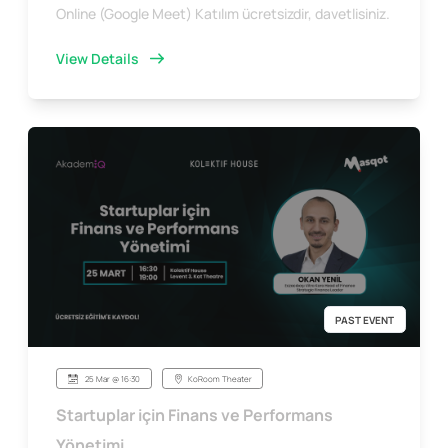
Online (Google Meet) Katılım ücretsizdir, davetlisiniz.
View Details
PAST EVENT
25 Mar @ 16:30
KoRoom Theater
Startuplar için Finans ve Performans
Yönetimi