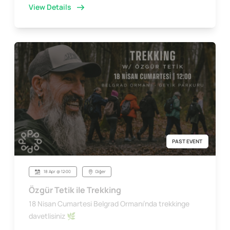
View Details
PAST EVENT
18 Apr @ 12:00
Diğer
Özgür Tetik ile Trekking
18 Nisan Cumartesi Belgrad Ormanı’nda trekkinge
davetlisiniz 🌿