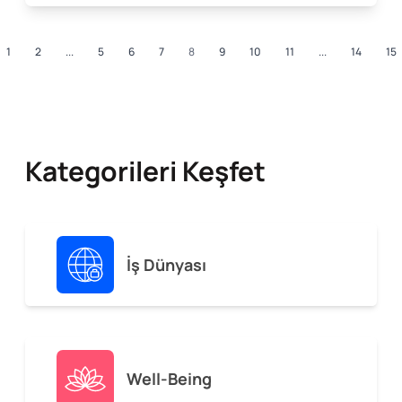
1
2
...
5
6
7
8
9
10
11
...
14
15
Kategorileri Keşfet
İş Dünyası
Well-Being