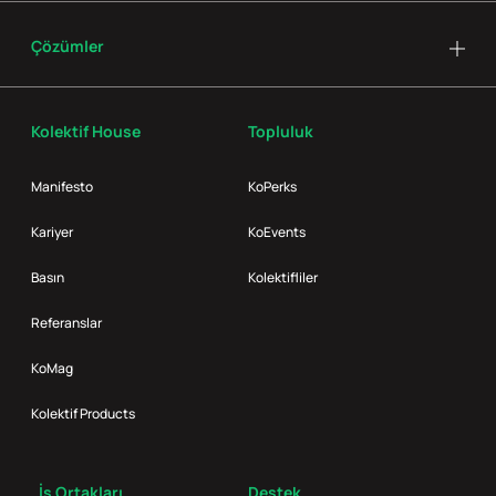
Çözümler
Kolektif House
Topluluk
Manifesto
KoPerks
Kariyer
KoEvents
Basın
Kolektifliler
Referanslar
KoMag
Kolektif Products
İş Ortakları
Destek