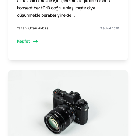
almazsak olmazdı! İşin içine müzik girdikten sonra
konsept her türlü doğru anlaşılmıştır diye
düşünmekle beraber yine de...
Yazan:
Ozan Akbas
7 Şubat 2020
Keşfet