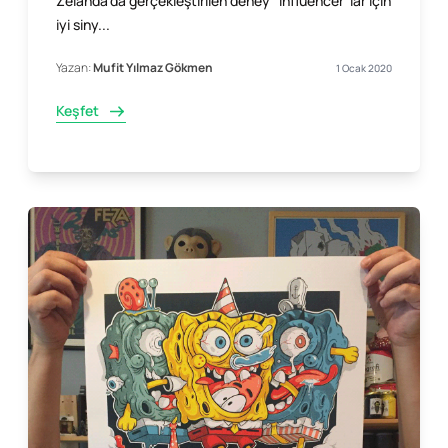
Zelanda'da gerçekleştirilen deney "influencer"lar için
iyi siny...
Yazan:
Mufit Yılmaz Gökmen
1 Ocak 2020
Keşfet