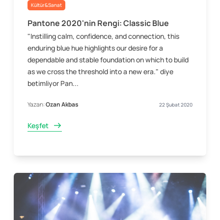
Kültür&Sanat
Pantone 2020'nin Rengi: Classic Blue
"Instilling calm, confidence, and connection, this
enduring blue hue highlights our desire for a
dependable and stable foundation on which to build
as we cross the threshold into a new era." diye
betimliyor Pan...
Yazan:
Ozan Akbas
22 Şubat 2020
Keşfet