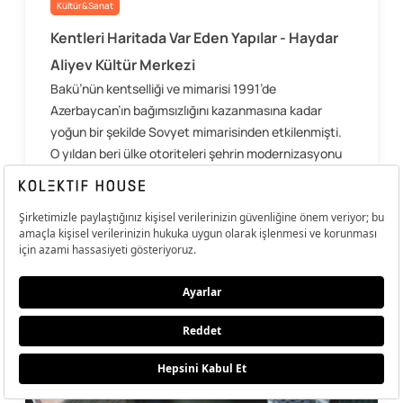
Kültür&Sanat
Kentleri Haritada Var Eden Yapılar - Haydar
Aliyev Kültür Merkezi
Bakü’nün kentselliği ve mimarisi 1991’de
Azerbaycan’ın bağımsızlığını kazanmasına kadar
yoğun bir şekilde Sovyet mimarisinden etkilenmişti.
O yıldan beri ülke otoriteleri şehrin modernizasyonu
ve altyapısı için...
Yazan:
Ozan Akbas
11 Eylül 2019
Keşfet