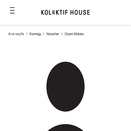
Ana sayfa
/
Komag
/
Yazarlar
/
Ozan Akbas