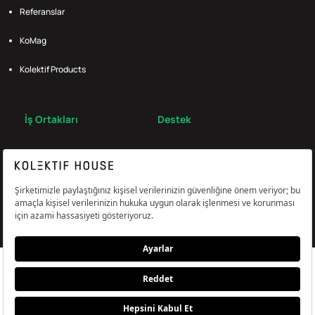
Referanslar
KoMag
Kolektif Products
İş Ortakları
Destek
Broker
S.S.S.
Bize Ulaş
Çerez Tercihlerini Yönetin
Aydınlatma & Açık Rıza Metni
KVKK,Gizlilik ve Çerez Politikası