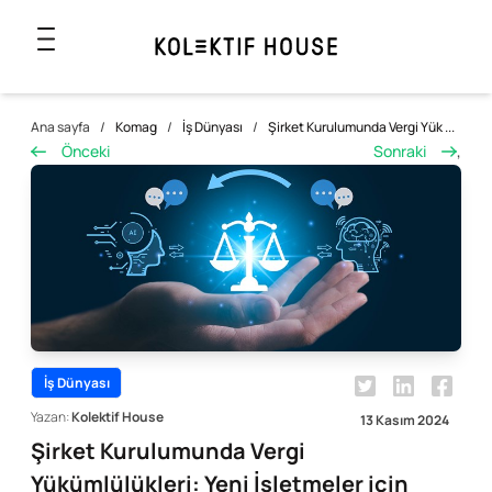
Ana sayfa
/
Komag
/
İş Dünyası
/
Şirket Kurulumunda Vergi Yük ...
Önceki
Sonraki
,
İş Dünyası
Yazan:
Kolektif House
13 Kasım 2024
Şirket Kurulumunda Vergi
Yükümlülükleri: Yeni İşletmeler için