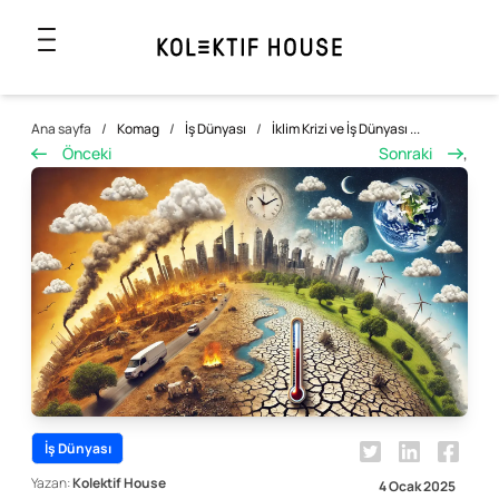
Ana sayfa
/
Komag
/
İş Dünyası
/
İklim Krizi ve İş Dünyası ...
Önceki
Sonraki
,
İş Dünyası
Yazan:
Kolektif House
4 Ocak 2025