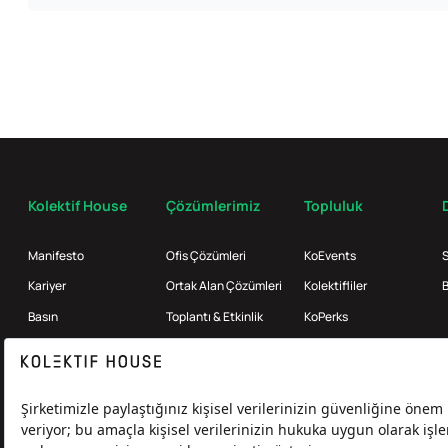
Kolektif House
Çözümlerimiz
Topluluk
Manifesto
Ofis Çözümleri
KoEvents
S
Kariyer
Ortak Alan Çözümleri
Kolektifliler
B
Basın
Toplantı & Etkinlik
KoPerks
Referanslar
Enterprise
İş Ortakları
KoMag
Broker
Kolektif Products