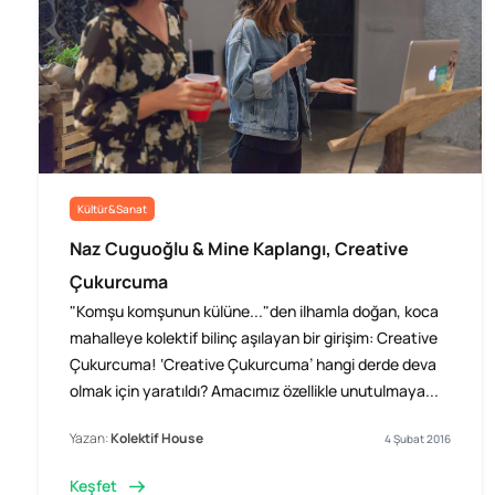
Kültür&Sanat
Naz Cuguoğlu & Mine Kaplangı, Creative
Çukurcuma
"Komşu komşunun külüne..."den ilhamla doğan, koca
mahalleye kolektif bilinç aşılayan bir girişim: Creative
Çukurcuma! ‘Creative Çukurcuma’ hangi derde deva
olmak için yaratıldı? Amacımız özellikle unutulmaya...
Yazan:
Kolektif House
4 Şubat 2016
Keşfet