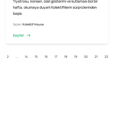
Tiyatrosu, konseri, özel gösterimi ve kutlaması bol bir
hafta, okumaya duyarlı Kolektiflilerin sürprizlerinden
başla.
Yazan:
Kolektif House
Keşfet
2
...
14
15
16
17
18
19
20
21
22