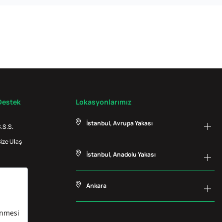
Destek
Lokasyonlarımız
İstanbul, Avrupa Yakası
.S.S.
ize Ulaş
İstanbul, Anadolu Yakası
Ankara