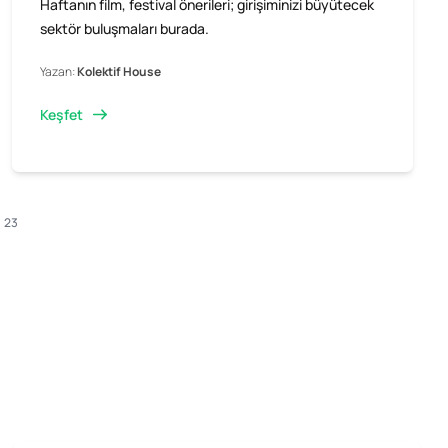
Haftanın film, festival önerileri; girişiminizi büyütecek
sektör buluşmaları burada.
Yazan:
Kolektif House
Keşfet
23