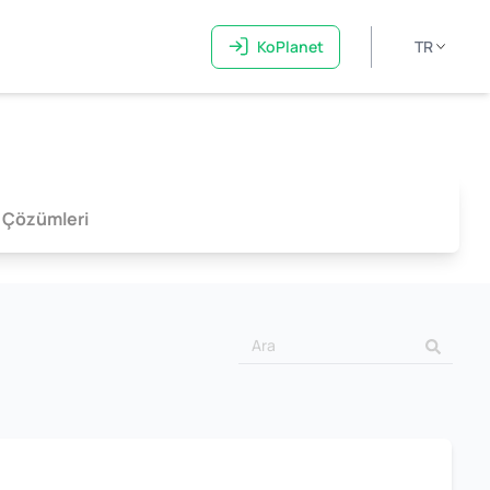
KoPlanet
TR
 Çözümleri