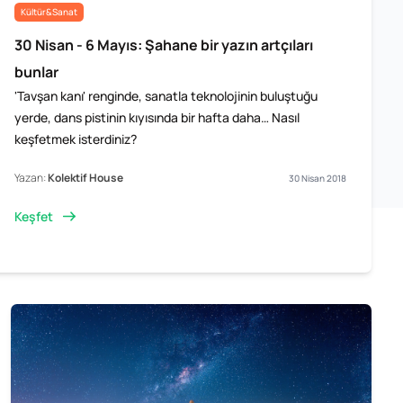
Kültür&Sanat
30 Nisan - 6 Mayıs: Şahane bir yazın artçıları
bunlar
'Tavşan kanı' renginde, sanatla teknolojinin buluştuğu
yerde, dans pistinin kıyısında bir hafta daha… Nasıl
keşfetmek isterdiniz?
Yazan:
Kolektif House
30 Nisan 2018
Keşfet