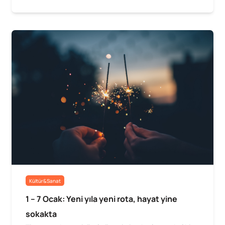
Kültür&Sanat
1 – 7 Ocak: Yeni yıla yeni rota, hayat yine
sokakta