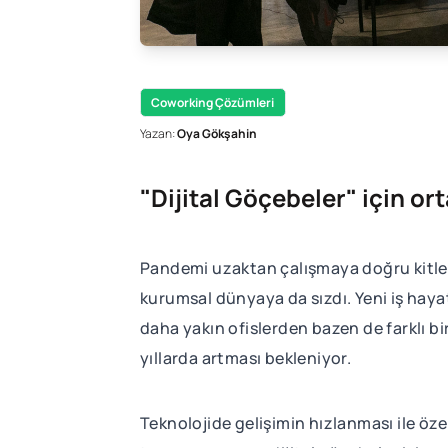
Coworking Çözümleri
Yazan:
Oya Gökşahin
"Dijital Göçebeler" için or
Pandemi uzaktan çalışmaya doğru kitlese
kurumsal dünyaya da sızdı. Yeni iş hayat
daha yakın ofislerden bazen de farklı b
yıllarda artması bekleniyor.
Teknolojide gelişimin hızlanması ile özel