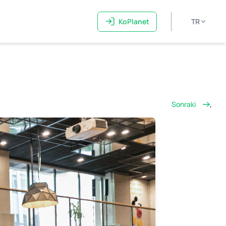
KoPlanet
TR
Sonraki
,