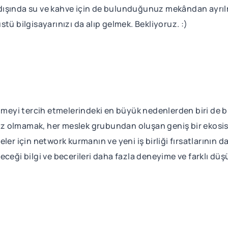
rın dışında su ve kahve için de bulunduğunuz mekândan ayr
tü bilgisayarınızı da alıp gelmek. Bekliyoruz. :)
itmeyi tercih etmelerindeki en büyük nedenlerden biri de 
alnız olmamak, her meslek grubundan oluşan geniş bir eko
er için network kurmanın ve yeni iş birliği fırsatlarının da
eceği bilgi ve becerileri daha fazla deneyime ve farklı 