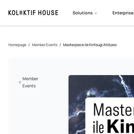
Solutions
Enterprise
Homepage
/
Member Events
/
Masterpiece ile Kintsugi Atölyesi
Member
Events