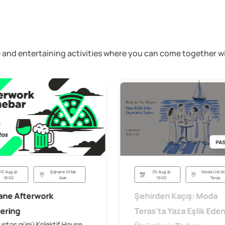
ive and entertaining activities where you can come together
PAS
05 Aug @
Moda Üst Ar
10 Aug @
Şişhane Ortak
19:00
Teras
18:00
Alan
Şehirden Kaçış: Moda
ane Afterwork
Teras'ta Yaza Eşlik Ede
ering
ustos günü Kolektif House