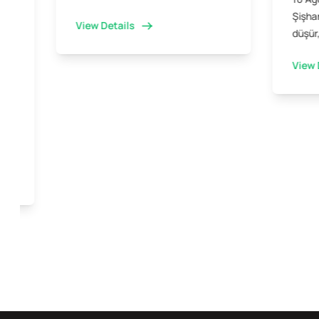
Şişhan
View Details
düşür,
View 
ini