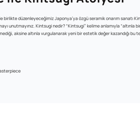
le birlikte düzenleyeceğimiz Japonya’ya özgü seramik onarım sanatı Kin
lmayı unutmayınız. Kintsugi nedir? “Kintsugi” kelime anlamıyla “altınla bi
ediği, aksine altınla vurgulanarak yeni bir estetik değer kazandığı bu tek
Masterpiece