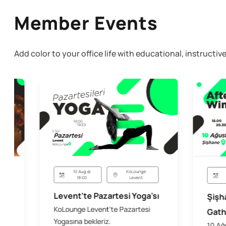
Member Events
Add color to your office life with educational, instruct
10 Aug @
KoLounge
18:00
Levent
Levent'te Pazartesi Yoga'sı
Şişh
KoLounge Levent'te Pazartesi
Gath
Yogasına bekleriz.
10 Ağ