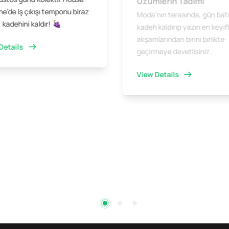
Üzümlerin Tadımı
e’de iş çıkışı temponu biraz
Moda'nın terasında, gün bat
 kadehini kaldır! 🍇
kadeh kaldırıp yazın en keyifl
akşamlarından birini birlikte
Details
geçirmeye davetlisiniz.
View Details