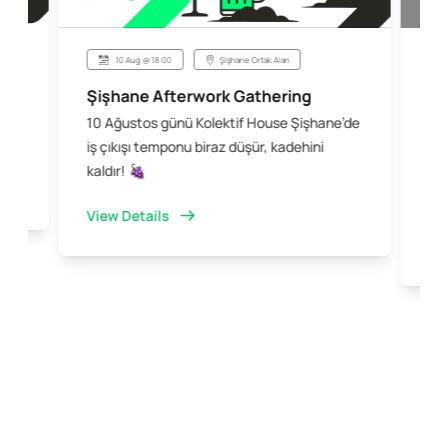
10 Aug @ 18:00
Şişhane Ortak Alan
Şe
Şişhane Afterwork Gathering
10 Ağustos günü Kolektif House Şişhane’de
Eş
iş çıkışı temponu biraz düşür, kadehini
Mo
kaldır! 🍇
kal
bir
View Details
Vi