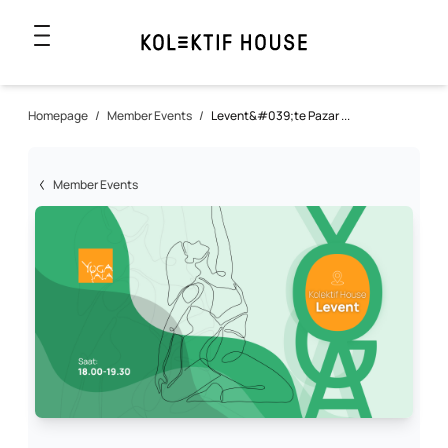
Homepage
/
Member Events
/
Levent&#039;te Pazar ...
Member Events