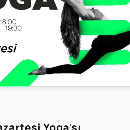
azartesi Yoga'sı