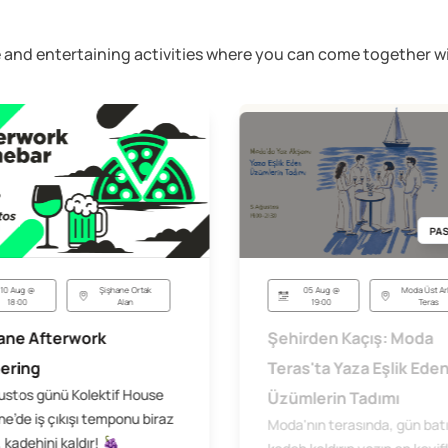
ive and entertaining activities where you can come together
PAS
05 Aug @
Moda Üst Ar
10 Aug @
Şişhane Ortak
19:00
Teras
18:00
Alan
Şehirden Kaçış: Moda
ane Afterwork
Teras'ta Yaza Eşlik Ede
ering
ustos günü Kolektif House
Üzümlerin Tadımı
e’de iş çıkışı temponu biraz
Moda'nın terasında, gün bat
 kadehini kaldır! 🍇