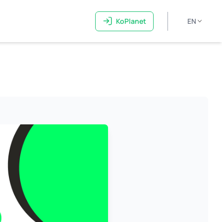
KoPlanet
EN