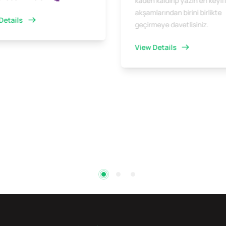
kadeh kaldırıp yazın en keyifl
akşamlarından birini birlikte
Details
geçirmeye davetlisiniz.
View Details