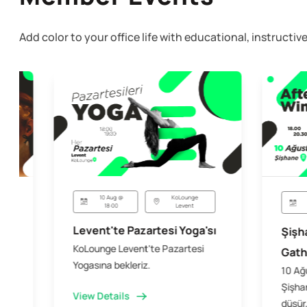
Add color to your office life with educational, instruct
10 Aug @
KoLounge
18:00
Levent
Levent'te Pazartesi Yoga'sı
Şişh
KoLounge Levent'te Pazartesi
Gath
Yogasına bekleriz.
10 Ağ
Şişhan
View Details
düşür,