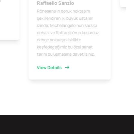
i
Raffaello Sanzio
Rönesans'ın doruk noktasını
şekillendiren iki büyük ustanın
izinde; Michelangelo'nun sarsıcı
dehası ve Raffaello'nun kusursuz
denge anlayışını birlikte
keşfedeceğimiz bu özel sanat
tarihi buluşmasına davetlisiniz.
View Details