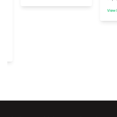
View 
ini