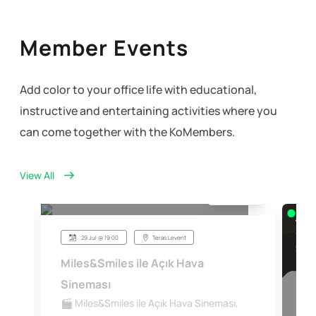
Member Events
Add color to your office life with educational,
instructive and entertaining activities where you
can come together with the KoMembers.
View All
VENT
PAST EVENT
29 Jul @ 19:00
Teras Levent
Miles&Smiles ile Açık Hava
Sineması
🎬 Miles&Smiles ile Açık Hava Sineması,