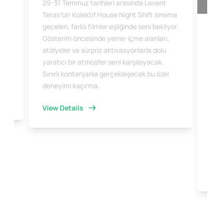
29-31 Temmuz tarihleri arasında Levent
ema
Teras'ta! Kolektif House Night Shift sinema
yor.
geceleri, farklı filmler eşliğinde seni bekliyor.
,
Gösterim öncesinde yeme-içme alanları,
Yi
atölyeler ve sürpriz aktivasyonlarla dolu
Rö
yaratıcı bir atmosfer seni karşılayacak.
Sınırlı kontenjanla gerçekleşecek bu özel
Le
deneyimi kaçırma.
Rön
dün
View Details
est
mer
san
dav
Vi