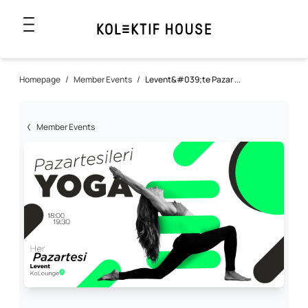
Homepage
/
Member Events
/
Levent&#039;te Pazar ...
Member Events