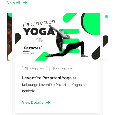
View All
10 Aug @ 18:00
KoLounge Levent
Levent'te Pazartesi Yoga'sı
Şi
KoLounge Levent'te Pazartesi Yogasına
10 
 &
bekleriz.
iş 
kal
View Details
Vi
e