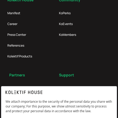
Manifest
KoPerks
Career
KoEvents
Press Center
KoMembers
References
Kolektif Products
Partners
Support
Broker
FAQ
Reach Us