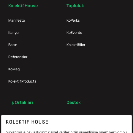
Kolektif House
Topluluk
Manifesto
KoPerks
Kariyer
KoEvents
Basın
Kolektifliler
Referanslar
KoMag
Kolektif Products
İş Ortakları
Destek
Broker
S.S.S.
Bize Ulaş