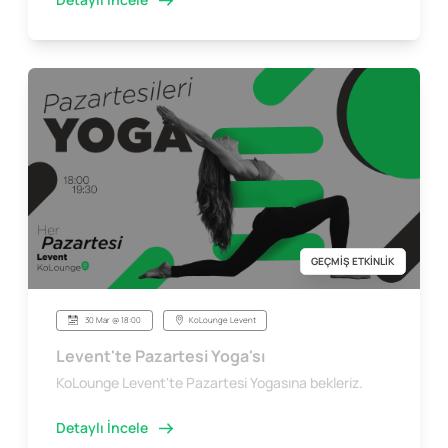
GEÇMİŞ ETKİNLİK
30 Mar @ 18:00
KoLounge Levent
Levent'te Pazartesi Yoga'sı
KoLounge Levent'te Pazartesi Yogasına bekleriz.
Detaylı İncele