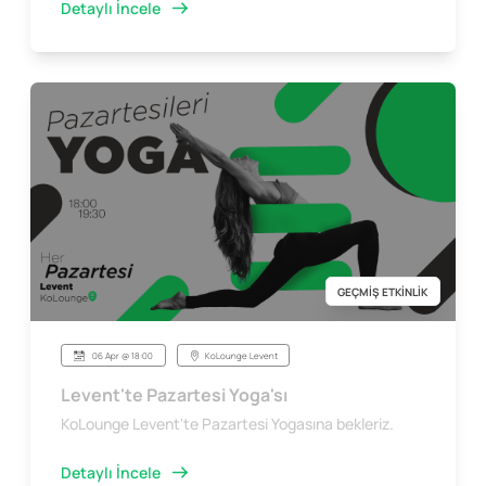
Detaylı İncele
GEÇMİŞ ETKİNLİK
06 Apr @ 18:00
KoLounge Levent
Levent'te Pazartesi Yoga'sı
KoLounge Levent'te Pazartesi Yogasına bekleriz.
Detaylı İncele