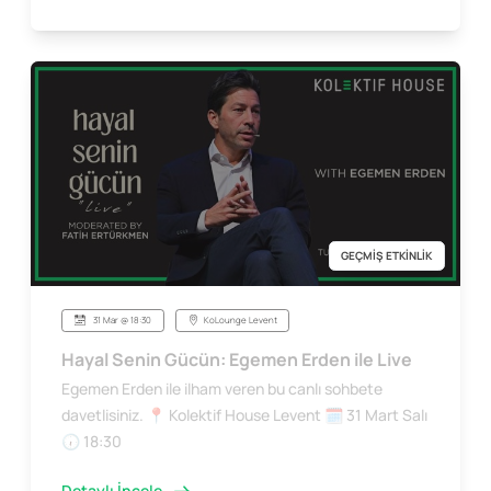
GEÇMİŞ ETKİNLİK
31 Mar @ 18:30
KoLounge Levent
Hayal Senin Gücün: Egemen Erden ile Live
Egemen Erden ile ilham veren bu canlı sohbete
davetlisiniz. 📍 Kolektif House Levent 🗓 31 Mart Salı
🕡 18:30
Detaylı İncele