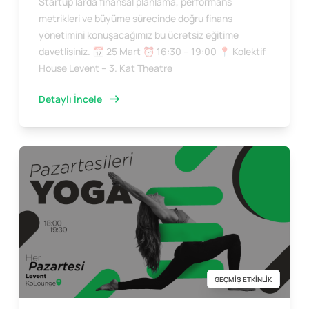
Startup’larda finansal planlama, performans
metrikleri ve büyüme sürecinde doğru finans
yönetimini konuşacağımız bu ücretsiz eğitime
davetlisiniz. 📅 25 Mart ⏰ 16:30 – 19:00 📍 Kolektif
House Levent – 3. Kat Theatre
Detaylı İncele
GEÇMİŞ ETKİNLİK