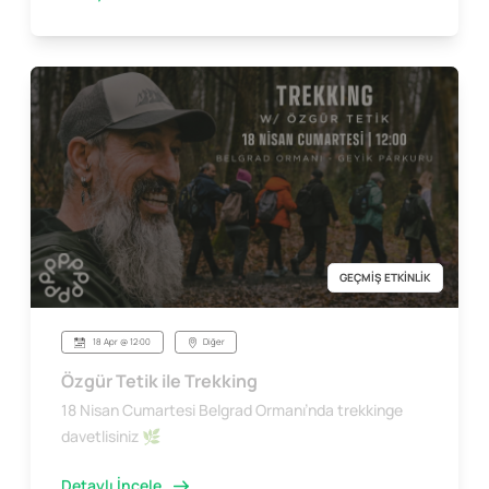
GEÇMİŞ ETKİNLİK
18 Apr @ 12:00
Diğer
Özgür Tetik ile Trekking
18 Nisan Cumartesi Belgrad Ormanı’nda trekkinge
davetlisiniz 🌿
Detaylı İncele