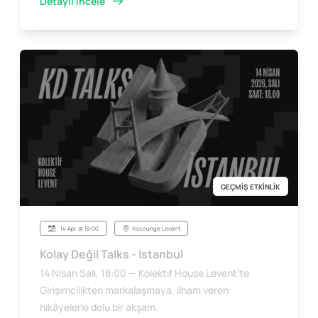
Detaylı İncele
GEÇMİŞ ETKİNLİK
14 Apr @ 18:00
KoLounge Levent
Kolay Değil Talks - Istanbul
14 Nisan Salı, 18:00 — Kolektif House Levent’te
Girişimcilikten markalaşmaya, ilham veren
hikâyelerle dolu bir akşam.