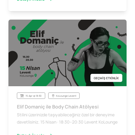
GEÇMİŞ ETKİNLİK
15 Apr @ 18:30
KoLounge Levent
Elif Domaniç ile Body Chain Atölyesi
Stilini üzerinizde taşıyabileceğiniz özel bir deneyime
davetlisiniz. 15 Nisan · 18:30–20:30 Levent KoLounge