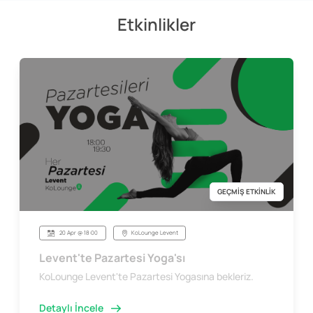
Etkinlikler
GEÇMİŞ ETKİNLİK
20 Apr @ 18:00
KoLounge Levent
Levent'te Pazartesi Yoga'sı
KoLounge Levent'te Pazartesi Yogasına bekleriz.
Detaylı İncele