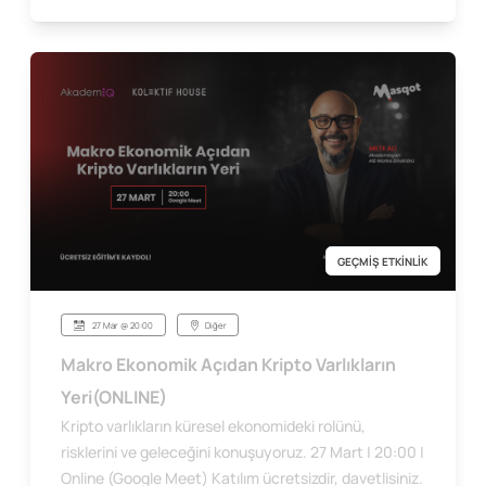
GEÇMİŞ ETKİNLİK
27 Mar @ 20:00
Diğer
Makro Ekonomik Açıdan Kripto Varlıkların
Yeri(ONLINE)
Kripto varlıkların küresel ekonomideki rolünü,
risklerini ve geleceğini konuşuyoruz. 27 Mart | 20:00 |
Online (Google Meet) Katılım ücretsizdir, davetlisiniz.