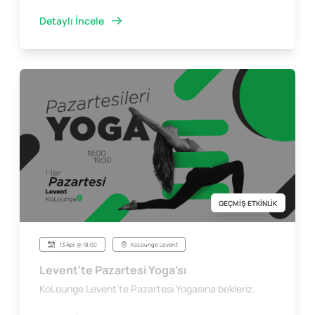
Detaylı İncele
GEÇMİŞ ETKİNLİK
13 Apr @ 18:00
KoLounge Levent
Levent'te Pazartesi Yoga'sı
KoLounge Levent'te Pazartesi Yogasına bekleriz.