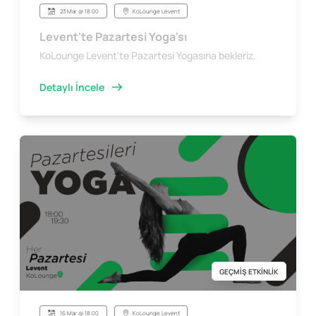
23 Mar @ 18:00
KoLounge Levent
Levent'te Pazartesi Yoga'sı
KoLounge Levent'te Pazartesi Yogasına bekleriz.
Detaylı İncele
GEÇMİŞ ETKİNLİK
16 Mar @ 18:00
KoLounge Levent