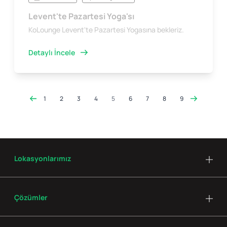
Levent'te Pazartesi Yoga'sı
KoLounge Levent'te Pazartesi Yogasına bekleriz.
Detaylı İncele
1
2
3
4
5
6
7
8
9
Lokasyonlarımız
Çözümler