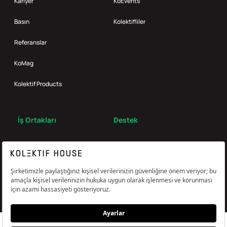
Kariyer
KoEvents
Basın
Kolektifliler
Referanslar
KoMag
Kolektif Products
İş Ortakları
Destek
Broker
S.S.S.
Bize Ulaş
Çerez Tercihlerini Yönetin