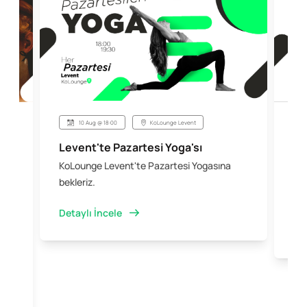
10 Aug @ 18:00
KoLounge Levent
Levent'te Pazartesi Yoga'sı
Şi
KoLounge Levent'te Pazartesi Yogasına
10 
 &
bekleriz.
iş 
kal
Detaylı İncele
Det
e