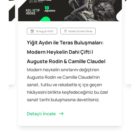
18 Aug @ 19:00
Moda Üst Arka Teras
Le
Yiğit Aydın ile Teras Buluşmaları:
Ko
k
Modern Heykelin Dahi Çifti |
bek
Auguste Rodin & Camille Claudel
Modern heykelin sınırlarını değiştiren
Det
Auguste Rodin ve Camille Claudel'nin
sanat, tutku ve rekabetle iç içe geçen
hikâyesini birlikte keşfedeceğimiz bu özel
sanat tarihi buluşmasına davetlisiniz.
Detaylı İncele