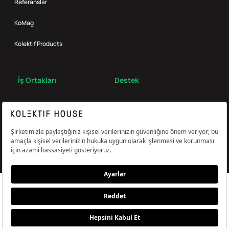
Referanslar
KoMag
Kolektif Products
İş Ortakları
Destek
Broker
S.S.S.
Bize Ulaş
Çerez Tercihlerini Yönetin
Aydınlatma & Açık Rıza Metni
KVKK,Gizlilik ve Çerez Politikası
© Kolektif House 2022