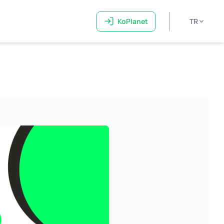
KoPlanet
TR