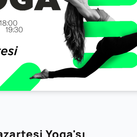
azartesi Yoga'sı