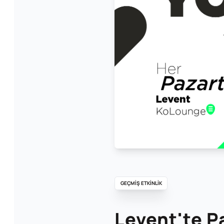
GEÇMİŞ ETKİNLİK
Levent'te P