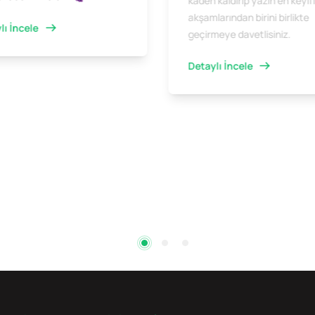
kadeh kaldırıp yazın en keyifl
akşamlarından birini birlikte
lı İncele
geçirmeye davetlisiniz.
Detaylı İncele