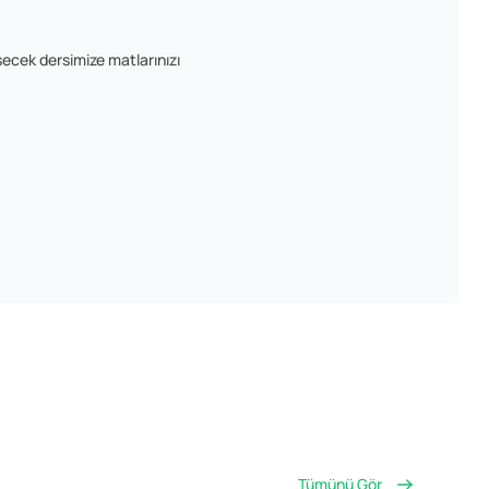
şecek dersimize matlarınızı
Tümünü Gör