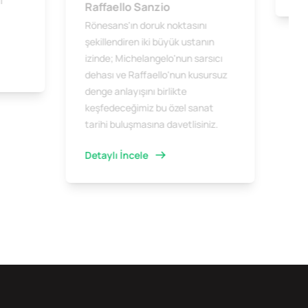
i
Raffaello Sanzio
Rönesans'ın doruk noktasını
şekillendiren iki büyük ustanın
izinde; Michelangelo'nun sarsıcı
dehası ve Raffaello'nun kusursuz
denge anlayışını birlikte
keşfedeceğimiz bu özel sanat
tarihi buluşmasına davetlisiniz.
Detaylı İncele