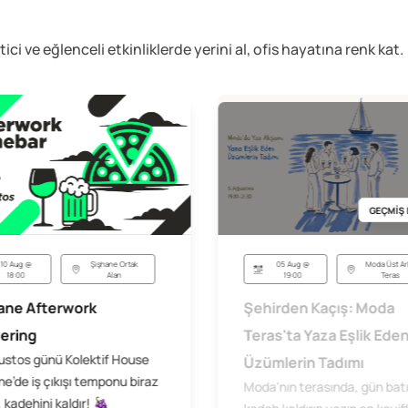
etici ve eğlenceli
etkinliklerde yerini al, ofis hayatına renk kat.
GEÇMİŞ 
05 Aug @
Moda Üst Ar
10 Aug @
Şişhane Ortak
19:00
Teras
18:00
Alan
Şehirden Kaçış: Moda
ane Afterwork
Teras'ta Yaza Eşlik Ede
ering
ustos günü Kolektif House
Üzümlerin Tadımı
e’de iş çıkışı temponu biraz
Moda'nın terasında, gün bat
 kadehini kaldır! 🍇