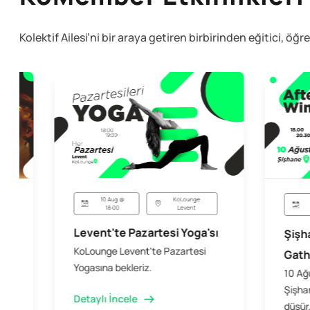
Kolektif Ailesi’ni bir araya getiren birbirinden eğitici, öğr
10 Aug @
KoLounge
18:00
Levent
Levent'te Pazartesi Yoga'sı
Şişh
KoLounge Levent'te Pazartesi
Gath
Yogasına bekleriz.
10 Ağ
Şişhan
Detaylı İncele
düşür,