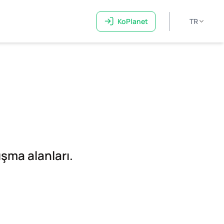
KoPlanet
TR
ışma alanları.