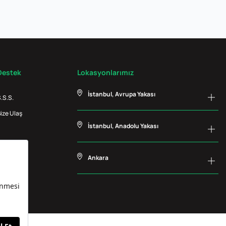
Destek
Lokasyonlarımız
İstanbul, Avrupa Yakası
.S.S.
ize Ulaş
İstanbul, Anadolu Yakası
Ankara