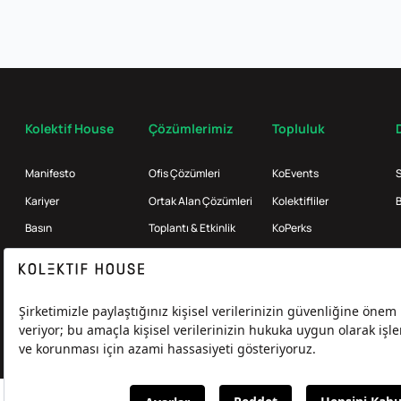
Kolektif House
Çözümlerimiz
Topluluk
Manifesto
Ofis Çözümleri
KoEvents
S
Kariyer
Ortak Alan Çözümleri
Kolektifliler
B
Basın
Toplantı & Etkinlik
KoPerks
Referanslar
Enterprise
İş Ortakları
KoMag
Broker
Kolektif Products