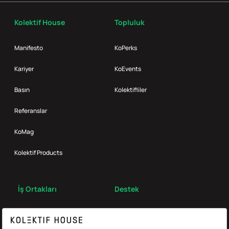
Kolektif House
Topluluk
Manifesto
KoPerks
Kariyer
KoEvents
Basın
Kolektifliler
Referanslar
KoMag
Kolektif Products
İş Ortakları
Destek
Broker
S.S.S.