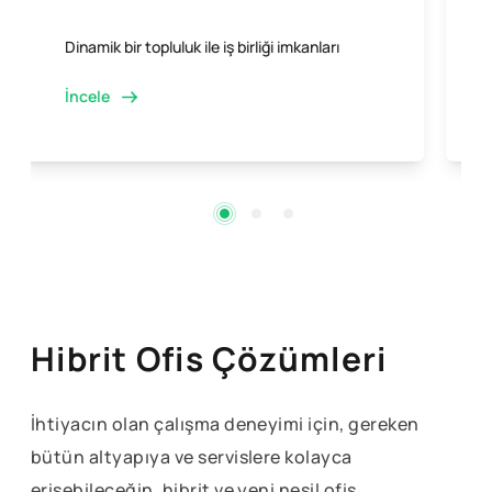
Dinamik bir topluluk ile iş birliği imkanları
K
İncele
Hibrit Ofis Çözümleri
İhtiyacın olan çalışma deneyimi için, gereken
bütün altyapıya ve servislere kolayca
erişebileceğin, hibrit ve yeni nesil ofis